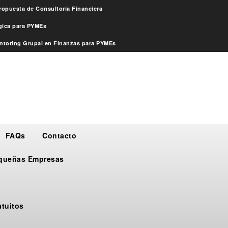
ropuesta de Consultoría Financiera
égica para PYMEs
ntoring Grupal en Finanzas para PYMEs
FAQs
Contacto
Pequeñas Empresas
atuitos