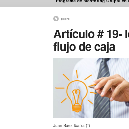
Programa de Mentoring Grupal en
pedro
Artículo # 19- 
flujo de caja
Juan Báez Ibarra (*)