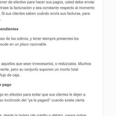
poner de efectivo para hacer sus pagos, usted debe enviar
retrase la facturación y sea constante respecto al momento
 Si sus clientes saben cuándo envía sus facturas, para
.
pendientes
so de los cobros, y tener siempre presentes los
deude en un plazo razonable.
e aquellos que sean innecesarios, o redúzcalos. Muchos
mente, pero su conjunto suponen un monto total
lujo de caja.
de pago
o en efectivo para evitar que sus clientes le dejen a
o incómodo del “ya le pagaré” cuando existe cierta
 desde la tarjeta (de crédito o débito), pagos online