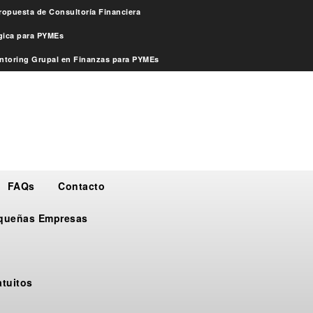
ropuesta de Consultoría Financiera
égica para PYMEs
ntoring Grupal en Finanzas para PYMEs
FAQs
Contacto
Pequeñas Empresas
atuitos