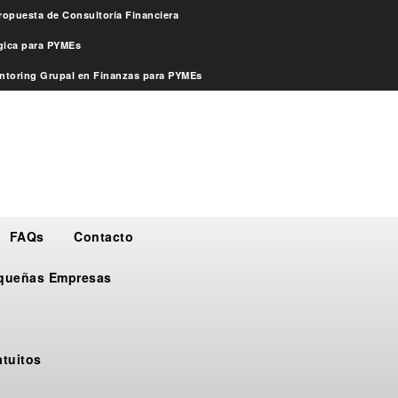
ropuesta de Consultoría Financiera
égica para PYMEs
ntoring Grupal en Finanzas para PYMEs
FAQs
Contacto
Pequeñas Empresas
atuitos