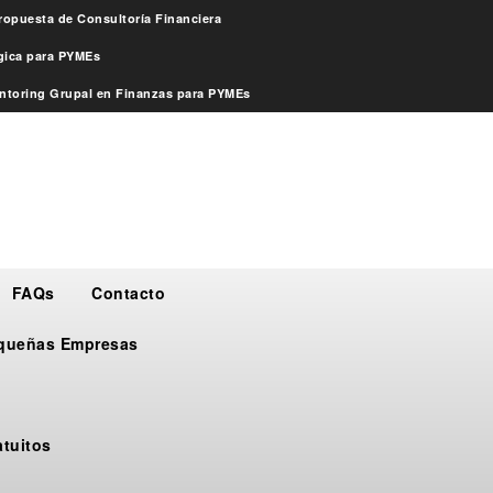
ropuesta de Consultoría Financiera
égica para PYMEs
ntoring Grupal en Finanzas para PYMEs
FAQs
Contacto
Pequeñas Empresas
atuitos