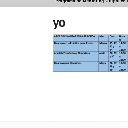
Programa de Mentoring Grupal en
yo