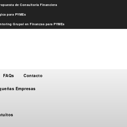
ropuesta de Consultoría Financiera
égica para PYMEs
ntoring Grupal en Finanzas para PYMEs
FAQs
Contacto
Pequeñas Empresas
atuitos