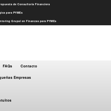
ropuesta de Consultoría Financiera
égica para PYMEs
ntoring Grupal en Finanzas para PYMEs
FAQs
Contacto
Pequeñas Empresas
atuitos