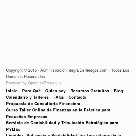
Copyright © 2015 · AdministracionIntegralDeRiesgos.com · Todos Los
Derechos Reservados
Powered by OptimizePress 2.0
Inicio
Para Qué
Quien soy
Recursos Gratuitos
Blog
Calendario y Talleres
FAQs
Contacto
Propuesta de Consultoría Financiera
Curso Taller Online de Finanzas en la Práctica para
Pequeñas Empresas
Servicio de Contabilidad y Tributación Estratégica para
PYMEs
Liquidez, Solvencia y Rentabilidad: los tres pilares de la