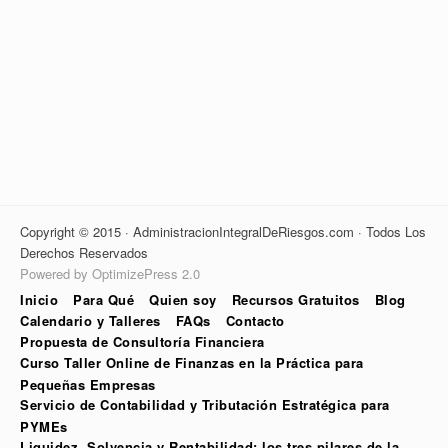
Copyright © 2015 · AdministracionIntegralDeRiesgos.com · Todos Los
Derechos Reservados
Powered by OptimizePress 2.0
Inicio
Para Qué
Quien soy
Recursos Gratuitos
Blog
Calendario y Talleres
FAQs
Contacto
Propuesta de Consultoría Financiera
Curso Taller Online de Finanzas en la Práctica para
Pequeñas Empresas
Servicio de Contabilidad y Tributación Estratégica para
PYMEs
Liquidez, Solvencia y Rentabilidad: los tres pilares de la