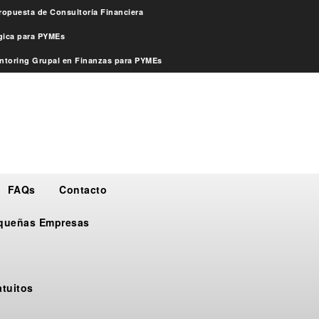
ropuesta de Consultoría Financiera
égica para PYMEs
ntoring Grupal en Finanzas para PYMEs
FAQs
Contacto
Pequeñas Empresas
atuitos