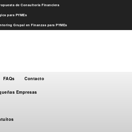
ropuesta de Consultoría Financiera
égica para PYMEs
ntoring Grupal en Finanzas para PYMEs
FAQs
Contacto
Pequeñas Empresas
atuitos