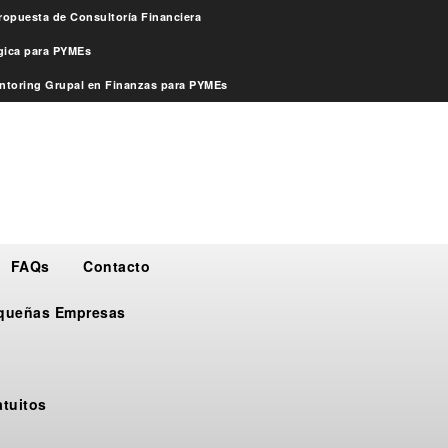
ropuesta de Consultoría Financiera
égica para PYMEs
ntoring Grupal en Finanzas para PYMEs
FAQs
Contacto
Pequeñas Empresas
atuitos