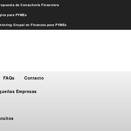
ropuesta de Consultoría Financiera
égica para PYMEs
ntoring Grupal en Finanzas para PYMEs
FAQs
Contacto
Pequeñas Empresas
atuitos