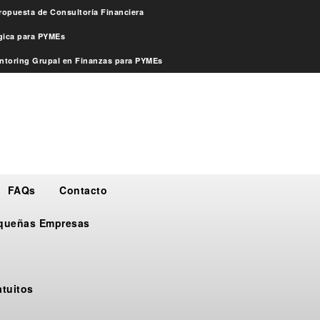
ropuesta de Consultoría Financiera
égica para PYMEs
ntoring Grupal en Finanzas para PYMEs
FAQs
Contacto
Pequeñas Empresas
atuitos