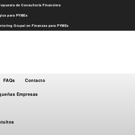
ropuesta de Consultoría Financiera
égica para PYMEs
ntoring Grupal en Finanzas para PYMEs
FAQs
Contacto
Pequeñas Empresas
atuitos