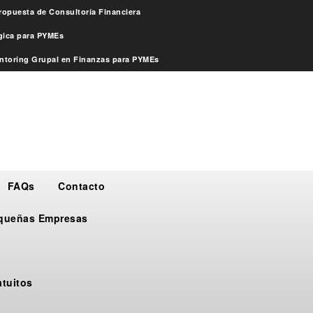
ropuesta de Consultoría Financiera
égica para PYMEs
ntoring Grupal en Finanzas para PYMEs
FAQs
Contacto
Pequeñas Empresas
atuitos