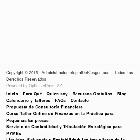
Copyright © 2015 · AdministracionIntegralDeRiesgos.com · Todos Los
Derechos Reservados
Powered by OptimizePress 2.0
Inicio
Para Qué
Quien soy
Recursos Gratuitos
Blog
Calendario y Talleres
FAQs
Contacto
Propuesta de Consultoría Financiera
Curso Taller Online de Finanzas en la Práctica para
Pequeñas Empresas
Servicio de Contabilidad y Tributación Estratégica para
PYMEs
Liquidez, Solvencia y Rentabilidad: los tres pilares de la